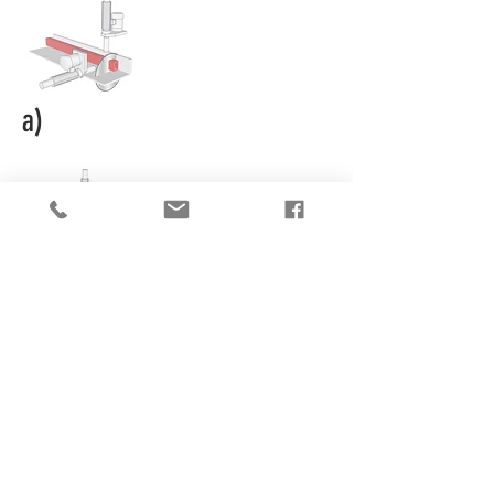
a)
b)
c)