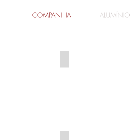
COMPANHIA
ALUMÍNIO
TM-3,4,6
TL-
302-
M
TMDG-3,4,6