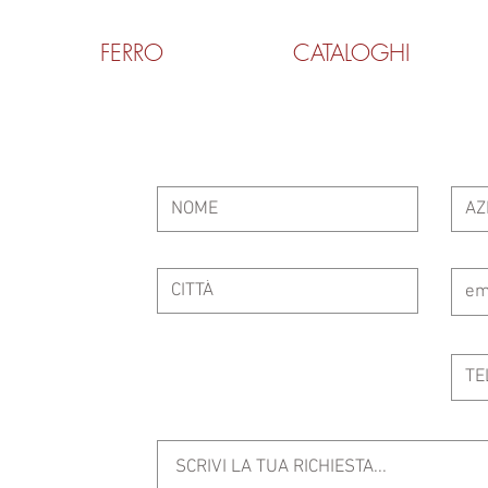
FERRO
CATALOGHI
Contattaci
ventura
com
 alle 13:00