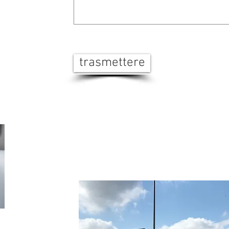
trasmettere
6
4