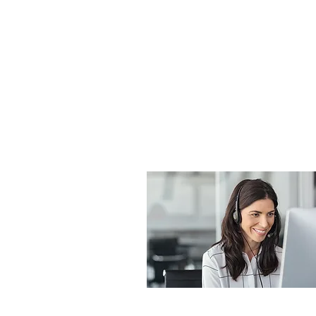
e dalle 14:00 alle 17:45
Venerdì dalle 8:00 alle 13:00
GPS:
Lat.: 41.612150000721495
Long.: 2.358150048844482