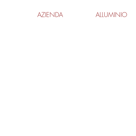
AZIENDA
ALLUMINIO
TRONZADORAS MG, S.A.
P.I. Font de la Parera C/Buena
Aribau
08430 La Roca del Vallés
Barcelona - España
Tel. +34 938 424 160
Fax. +34 938 424 128
info@tronzadorasmg.
Email.
Dal lunedì al giovedì dalle 8:00