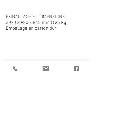
EMBALLAGE ET DIMENSIONS:
2070 x 980 x 845 mm (125 kg)
V570
Emballage en carton dur
1/6
CATALOGUE