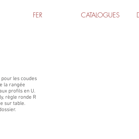
FER
CATALOGUES
MB1300L
 pour les coudes
e la rangée
ux profils en U.
y, règle ronde R
e sur table.
dossier.