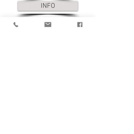
KFL2020
INFO
1/1
Tronzadoras MG,S.A. Pol Ind Font de
la Parera. La Roca del Valles. 08430.
Spain.
+34938424160
.