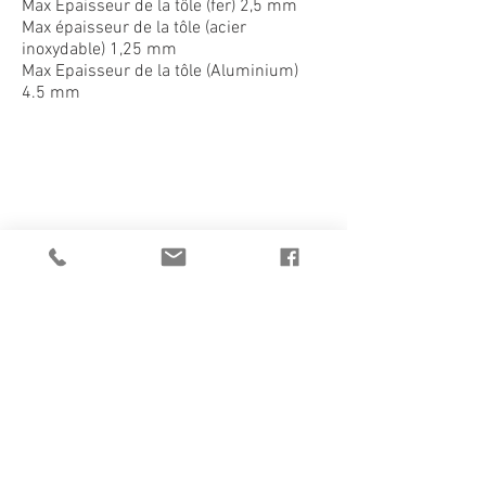
Max Epaisseur de la tôle (fer) 2,5 mm
Max épaisseur de la tôle (acier
inoxydable) 1,25 mm
Max Epaisseur de la tôle (Aluminium)
HS3S
4.5 mm
1/1
CATALOGUE