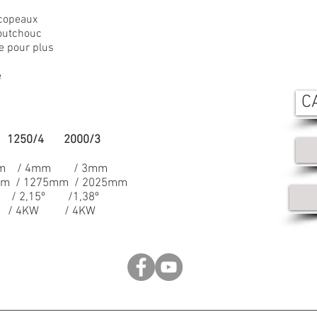
 copeaux
aoutchouc
e pour plus
e
C
3 1250/4 2000/3
4mm / 3mm
 / 1275mm / 2025mm
15º /1,38º
KW / 4KW