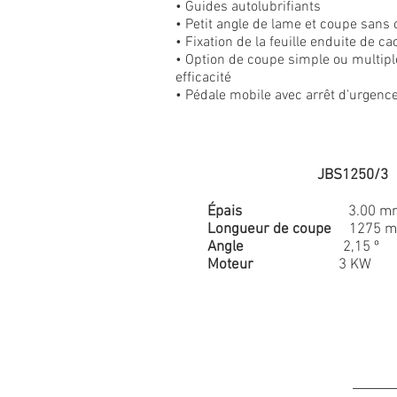
• Guides autolubrifiants
• Petit angle de lame et coupe sans
• Fixation de la feuille enduite de c
• Option de coupe simple ou multipl
efficacité
• Pédale mobile avec arrêt d'urgenc
JBS1250/
Épais
3.00 mm / 
Longueur de coupe
1275 mm
Angle
2,15 º / 2,
Moteur
3 KW / 4