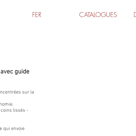
FER
CATALOGUES
 avec guide
oncentrées sur la
onomie.
coins lissés -
e qui envoie