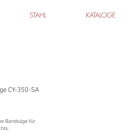
STAHL
KATALOGE
CY-315/400 SA
ge CY-350-SA
he Bandsäge für
chts.